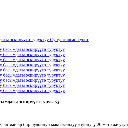
асымдагы эскирүүгө туруктуу
, ал эми ар бир рулондун максималдуу узундугу 20 метр же узу