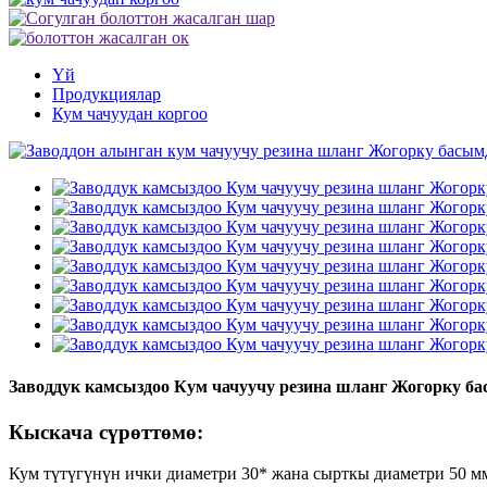
Үй
Продукциялар
Кум чачуудан коргоо
Заводдук камсыздоо Кум ​​чачуучу резина шланг Жогорку б
Кыскача сүрөттөмө:
Кум түтүгүнүн ички диаметри 30* жана сырткы диаметри 50 мм