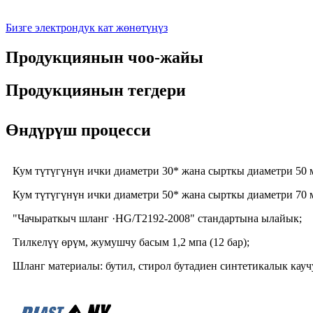
Бизге электрондук кат жөнөтүңүз
Продукциянын чоо-жайы
Продукциянын тегдери
Өндүрүш процесси
Кум түтүгүнүн ички диаметри 30* жана сырткы диаметри 50 м
Кум түтүгүнүн ички диаметри 50* жана сырткы диаметри 70 м
"Чачыраткыч шланг ·HG/T2192-2008" стандартына ылайык;
Тилкелүү өрүм, жумушчу басым 1,2 мпа (12 бар);
Шланг материалы: бутил, стирол бутадиен синтетикалык кауч