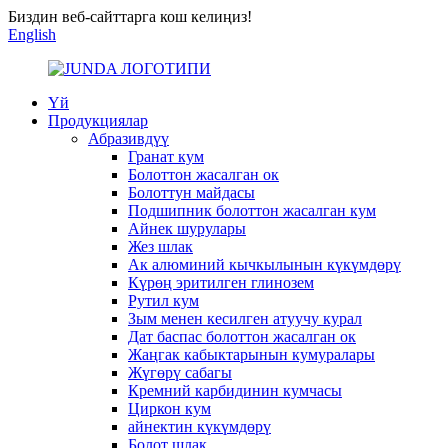
Биздин веб-сайттарга кош келиңиз!
English
Үй
Продукциялар
Абразивдүү
Гранат кум
Болоттон жасалган ок
Болоттун майдасы
Подшипник болоттон жасалган кум
Айнек шурулары
Жез шлак
Ак алюминий кычкылынын күкүмдөрү
Күрөң эритилген глинозем
Рутил кум
Зым менен кесилген атуучу курал
Дат баспас болоттон жасалган ок
Жаңгак кабыктарынын кумуралары
Жүгөрү сабагы
Кремний карбидинин кумчасы
Циркон кум
айнектин күкүмдөрү
Болот шлак