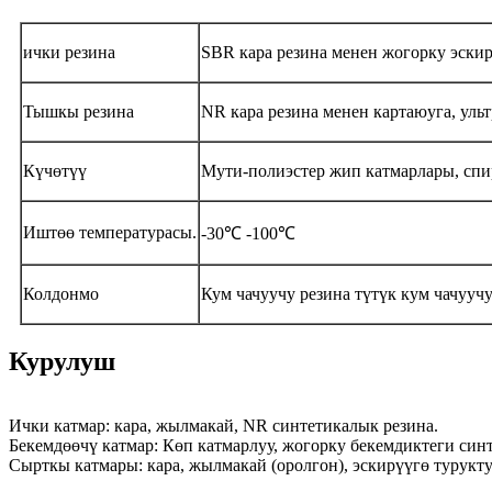
ички резина
SBR кара резина менен жогорку эски
Тышкы резина
NR кара резина менен картаюуга, уль
Күчөтүү
Мути-полиэстер жип катмарлары, спи
Иштөө температурасы.
-30℃ -100℃
Колдонмо
Кум чачуучу резина түтүк кум чачуучу
Курулуш
Ички катмар: кара, жылмакай, NR синтетикалык резина.
Бекемдөөчү катмар: Көп катмарлуу, жогорку бекемдиктеги син
Сырткы катмары: кара, жылмакай (оролгон), эскирүүгө турукт