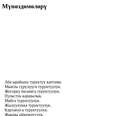
Мүнөздөмөлөрү
Аба ырайына туруктуу каптама.
Мыкты сүрүлүүгө туруктуулук.
Жогорку басымга туруктуулук.
Пульстук каршылык.
Майга туруктуулук.
Жылуулукка туруктуулук.
Картаюуга туруктуулук.
Жакшы ийкемдүүлүк.