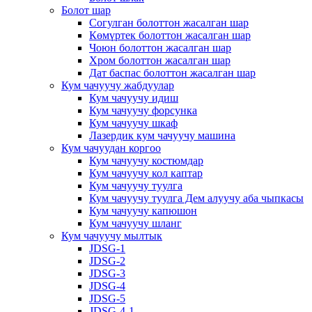
Болот шар
Согулган болоттон жасалган шар
Көмүртек болоттон жасалган шар
Чоюн болоттон жасалган шар
Хром болоттон жасалган шар
Дат баспас болоттон жасалган шар
Кум чачуучу жабдуулар
Кум чачуучу идиш
Кум чачуучу форсунка
Кум чачуучу шкаф
Лазердик кум чачуучу машина
Кум чачуудан коргоо
Кум чачуучу костюмдар
Кум чачуучу кол каптар
Кум чачуучу туулга
Кум чачуучу туулга Дем алуучу аба чыпкасы
Кум чачуучу капюшон
Кум чачуучу шланг
Кум чачуучу мылтык
JDSG-1
JDSG-2
JDSG-3
JDSG-4
JDSG-5
JDSG-4-1