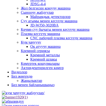
JDSG-4-4
Жол белгисин коюучу машина
Сыноочу жабдуулар
Майрамдык детекторлор
Суу агымы менен кесүүчү машина
JD-WJ50-3020BA
Көчмө суу бычагы менен кесүүчү машина
Плазма кесүүчү машина
CNC рабочий плазма кесүүчү машина
Кум чачуучу
Ок атуучу машина
Кремний сериясы
Кремний металлы
Кремний шлакы
Көмүртек кошулмалары
Активдештирилген көмүр
Видеолор
Биз жөнүндө
Жаңылыктар
Биз менен байланышыңыз