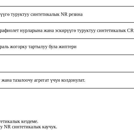
рүүгө туруктуу синтетикалык NR резина
трафиолет нурларына жана эскирүүгө туруктуу синтетикалык CR
раль жогорку тартылуу була жиптери
 жана тазалоочу агрегат үчүн колдонулат.
тетикалык кездеме.
уу NR синтетикалык каучук.