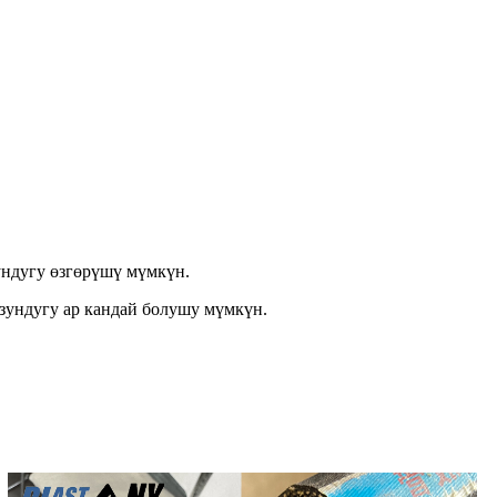
ундугу өзгөрүшү мүмкүн.
узундугу ар кандай болушу мүмкүн.