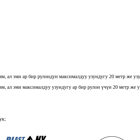
м, ал эми ар бир рулондун максималдуу узундугу 20 метр же уз
м, ал эми максималдуу узундугу ар бир рулон үчүн 20 метр же 
ук;