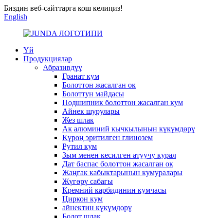
Биздин веб-сайттарга кош келиңиз!
English
Үй
Продукциялар
Абразивдүү
Гранат кум
Болоттон жасалган ок
Болоттун майдасы
Подшипник болоттон жасалган кум
Айнек шурулары
Жез шлак
Ак алюминий кычкылынын күкүмдөрү
Күрөң эритилген глинозем
Рутил кум
Зым менен кесилген атуучу курал
Дат баспас болоттон жасалган ок
Жаңгак кабыктарынын кумуралары
Жүгөрү сабагы
Кремний карбидинин кумчасы
Циркон кум
айнектин күкүмдөрү
Болот шлак