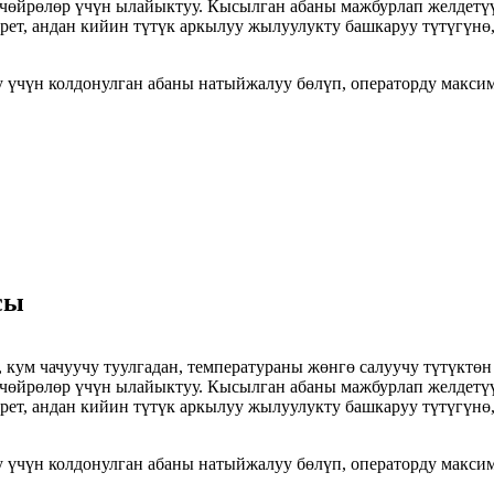
 чөйрөлөр үчүн ылайыктуу. Кысылган абаны мажбурлап желдетүү
рет, андан кийин түтүк аркылуу жылуулукту башкаруу түтүгүнө
 үчүн колдонулган абаны натыйжалуу бөлүп, операторду максим
сы
кум чачуучу туулгадан, температураны жөнгө салуучу түтүктөн ж
 чөйрөлөр үчүн ылайыктуу. Кысылган абаны мажбурлап желдетүү
рет, андан кийин түтүк аркылуу жылуулукту башкаруу түтүгүнө
 үчүн колдонулган абаны натыйжалуу бөлүп, операторду максим