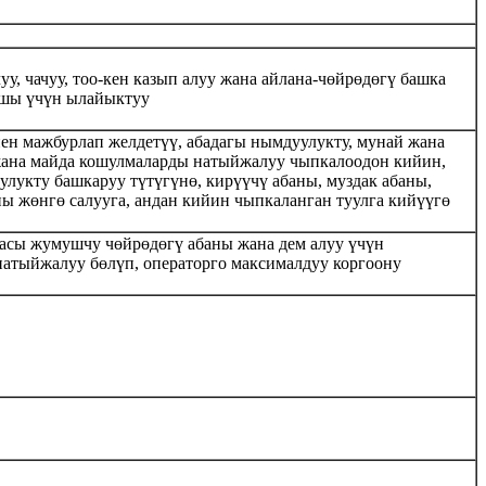
уу, чачуу, тоо-кен казып алуу жана айлана-чөйрөдөгү башка
ышы үчүн ылайыктуу
нен мажбурлап желдетүү, абадагы нымдуулукту, мунай жана
 жана майда кошулмаларды натыйжалуу чыпкалоодон кийин,
улукту башкаруу түтүгүнө, кирүүчү абаны, муздак абаны,
ы жөнгө салууга, андан кийин чыпкаланган туулга кийүүгө
емасы жумушчу чөйрөдөгү абаны жана дем алуу үчүн
натыйжалуу бөлүп, операторго максималдуу коргоону