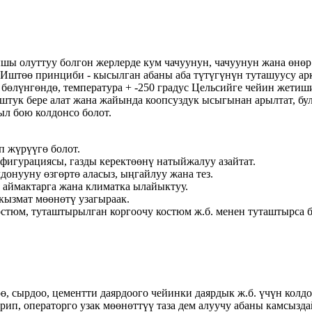
ышы олуттуу болгон жерлерде кум чачуунун, чачуунун жана өнө
Иштөө принциби - кысылган абаны аба түтүгүнүн туташуусу ар
 бөлүнгөндө, температура + -250 градус Цельсийге чейин жети
штук бере алат жана жайында коопсуздук ысыгынан арылтат, бу
л бою колдонсо болот.
п жүрүүгө болот.
фигурациясы, газды керектөөнү натыйжалуу азайтат.
донууну өзгөртө аласыз, ыңгайлуу жана тез.
 аймактарга жана климатка ылайыктуу.
кызмат мөөнөтү узагыраак.
остюм, туташтырылган коргоочу костюм ж.б. менен туташтырса б
өө, сырдоо, цементти даярдоого чейинки даярдык ж.б. үчүн колд
п, операторго узак мөөнөттүү таза дем алуучу абаны камсызда