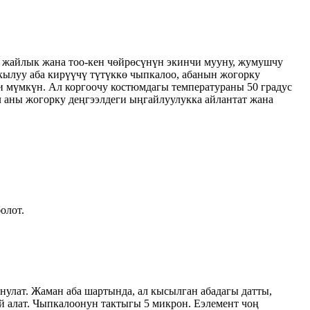
р жайлык жана тоо-кен чөйрөсүнүн экинчи мууну, жумушчу
кылуу аба кирүүчү түтүккө чыпкалоо, абанын жогорку
ши мүмкүн. Ал коргоочу костюмдагы температураны 50 градус
л аны жогорку деңгээлдеги ыңгайлуулукка айлантат жана
олот.
онулат. Жаман аба шартында, ал кысылган абадагы датты,
й алат. Чыпкалоонун тактыгы 5 микрон. E
элемент чоң