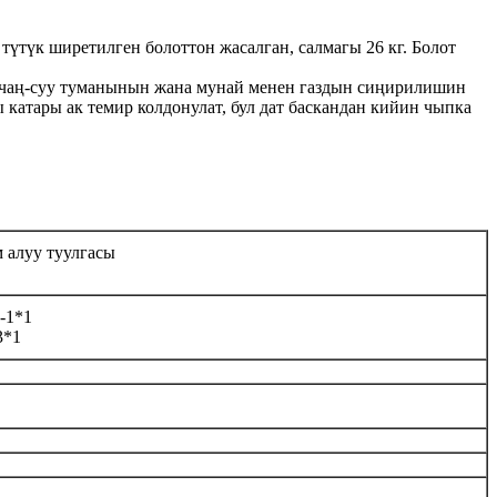
үтүк ширетилген болоттон жасалган, салмагы 26 кг. Болот
 чаң-суу туманынын жана мунай менен газдын сиңирилишин
атары ак темир колдонулат, бул дат баскандан кийин чыпка
 алуу туулгасы
-1*1
3*1