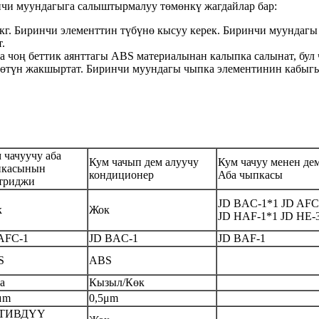
нчи муундагыга салыштырмалуу төмөнкү жагдайлар бар:
. Биринчи элементтин түбүнө кысуу керек. Биринчи муундагы т
.
 чоң беттик аянттагы ABS материалынан калыпка салынат, бул
түн жакшыртат. Биринчи муундагы чыпка элементинин кабыгы к
 чачуучу аба
Кум чачып дем алуучу
Кум чачуу менен дем
пкасынын
кондиционер
Аба чыпкасы
триджи
JD BAC-1*1 JD AFC
к
Жок
JD HAF-1*1 JD HE-
AFC-1
JD BAC-1
JD BAF-1
S
ABS
а
Кызыл/Көк
μ
m
0,5
μ
m
ИВДҮҮ ​​