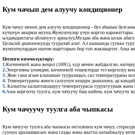
Кум чачып дем алуучу кондиционер
Кум чачуу менен дем алуучу кондиционер - бул абанын булган
күчүнүн акыркы мууну.
Жумушчулар үчүн коргоо каражаттары. 
ылдамдыктагы айлануусу аркылуу,
Муздак аба жана ысык абага
Цельсий диапазонунда тууралай алат. Ал кышында суукка туру
жумушчулардын иштөө шарттарын бир топ жакшыртат. Аны жы
Негизги өзгөчөлүктөрү:
1.
Кичинекей жана жеңил (100G), кур менен жабдылган, көтөрү
2.
Энергияны үнөмдөө, кичинекей тешиктерди тез киргизүү кон
3.
Жөн гана агым клапанын тууралаңыз, сиз температураны кол
4.
Температураны жөнгө салуунун кеңири диапазону, ар кандай
5.
Калыпты калыптандыруу температурасы туруктуураак жана 
6.
Аны коргоочу туулга, кум чачуучу баш кийим, кум чачуучу к
Кум чачуучу туулга аба чыпкасы
Кум чачуучу туулга аба чыпкасы негизинен кум чачуу, стерилд
суунун аралашмасын жана газды жана жытты натыйжалуу кетири