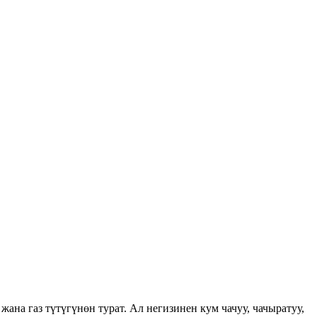
ана газ түтүгүнөн турат. Ал негизинен кум чачуу, чачыратуу,