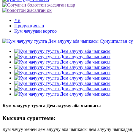
Үй
Продукциялар
Кум чачуудан коргоо
Кум чачуучу туулга Дем алуучу аба чыпкасы
Кыскача сүрөттөмө:
Кум чачуу менен дем алуучу аба чыпкасы дем алуучу чыпкадан, 