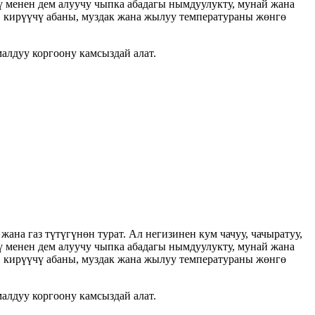
 менен дем алуучу чыпка абадагы нымдуулукту, мунай жана
, кирүүчү абаны, муздак жана жылуу температураны жөнгө
алдуу коргоону камсыздай алат.
ана газ түтүгүнөн турат. Ал негизинен кум чачуу, чачыратуу,
 менен дем алуучу чыпка абадагы нымдуулукту, мунай жана
, кирүүчү абаны, муздак жана жылуу температураны жөнгө
алдуу коргоону камсыздай алат.