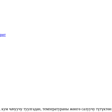
кум чачуучу туулгадан, температураны жөнгө салуучу түтүктөн ж