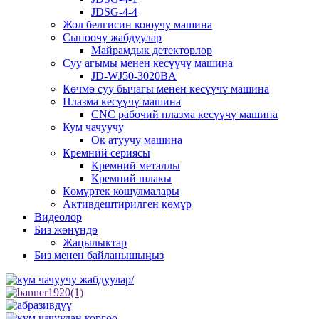
JDSG-4-4
Жол белгисин коюучу машина
Сыноочу жабдуулар
Майрамдык детекторлор
Суу агымы менен кесүүчү машина
JD-WJ50-3020BA
Көчмө суу бычагы менен кесүүчү машина
Плазма кесүүчү машина
CNC рабочий плазма кесүүчү машина
Кум чачуучу
Ок атуучу машина
Кремний сериясы
Кремний металлы
Кремний шлакы
Көмүртек кошулмалары
Активдештирилген көмүр
Видеолор
Биз жөнүндө
Жаңылыктар
Биз менен байланышыңыз