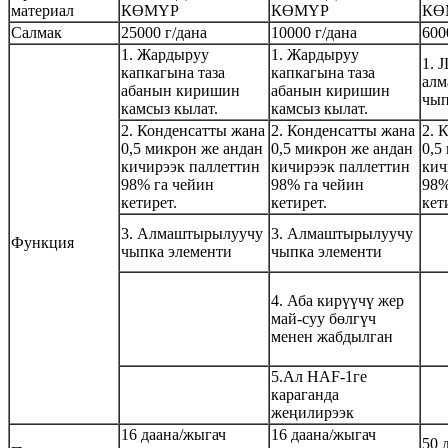
материал
КӨМҮР
КӨМҮР
КӨ
Салмак
25000 г/дана
10
000 г/дана
600
1. Жардыруу
1. Жардыруу
1. 
капкагына таза
капкагына таза
алм
абанын киришин
абанын киришин
чып
камсыз кылат.
камсыз кылат.
2. Конденсатты жана
2. Конденсатты жана
2. 
0,5 микрон же андан
0,5 микрон же андан
0,5
кичирээк паллеттин
кичирээк паллеттин
кич
98% га чейин
98% га чейин
98%
кетирет.
кетирет.
кет
3. Алмаштырылуучу
3. Алмаштырылуучу
Функция
чыпка элементи
чыпка элементи
4. Аба кирүүчү жер
май-суу бөлгүч
менен жабдылган
5.
Ал HAF-1ге
караганда
жеңилирээк
16 даана/жыгач
16 даана/жыгач
50 