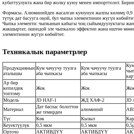
кубаттуулукта жана бир жолку куюу менен импорттолот. Бири
Формасы. Алюминийден жасалган куюунун жалпы көлөмү 0,9 кг
түтүк дат басууга оңой, бул чыпка элементинин жүгүн көбөйтөт
Чыпка элементи: чыпканын кабыгы чоң сыйымдуулуктагы жана
жакшыртат, ошондой эле чыпкалоо эффектин жана иштөө мөөнө
элементинин жүгүн көбөйтөт.
Техникалык параметрлер
Кум
Продукциянын
Кум чачуучу туулга
Кум чачуучу туулга
чы
аталышы
аба чыпкасы
аба чыпкасы
кар
Ар бир
кепилдик
Жок
Жок
Жо
топтому
Модель
JD HAF-1
ЖД ХАФ-
2
JD 
Дат баспас болоттон
Материал
алюминий
AB
же темирден
Түс
Көк
Кызыл
Кар
Кеуектүүлүк
0,5 мкм
0,5 мкм
0,5
Орточо
АКТИВДҮҮ ​​
АКТИВДҮҮ ​​
АКТ