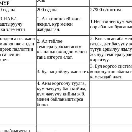
Жок
МҮР
0 г/дана
200 г/дана
27900 г/топтом
JD HAF-1
1. Ал кичинекей жана
1.
Негизинен кум чач
аштыруучу
жеңил, кур менен
оор абанын булган
ка элементи
жабдылган.
Конденсатты жана
2. Кысылган аба ме
2. Ал тейлөө
 микрон же андан
газды, дат басууну
температурасын агым
ирээк паллеттин
түтүк аркылуу жылу
клапанын жөндөө менен
 га чейин
жылуу температуран
гана өзгөртө алат.
ирет.
киргизүү.
3. Бул коргоо сист
3. Бул ыңгайлуу жана тез.
колдонулган абаны 
камсыздай алат.
4. Аны коргоочу туулга,
кум чачуучу баш кийим,
кум чачуучу кийим ж.б.
менен байланыштырса
болот
даана/жыгачтан