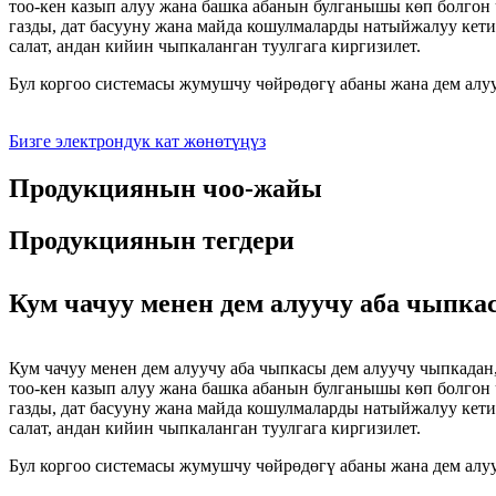
тоо-кен казып алуу жана башка абанын булганышы көп болгон
газды, дат басууну жана майда кошулмаларды натыйжалуу кети
салат, андан кийин чыпкаланган туулгага киргизилет.
Бул коргоо системасы жумушчу чөйрөдөгү абаны жана дем алуу
Бизге электрондук кат жөнөтүңүз
Продукциянын чоо-жайы
Продукциянын тегдери
Кум чачуу менен дем алуучу аба чыпка
Кум чачуу менен дем алуучу аба чыпкасы дем алуучу чыпкадан, 
тоо-кен казып алуу жана башка абанын булганышы көп болгон
газды, дат басууну жана майда кошулмаларды натыйжалуу кети
салат, андан кийин чыпкаланган туулгага киргизилет.
Бул коргоо системасы жумушчу чөйрөдөгү абаны жана дем алуу