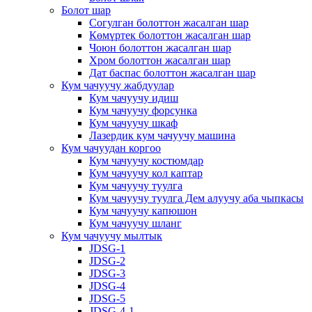
Болот шар
Согулган болоттон жасалган шар
Көмүртек болоттон жасалган шар
Чоюн болоттон жасалган шар
Хром болоттон жасалган шар
Дат баспас болоттон жасалган шар
Кум чачуучу жабдуулар
Кум чачуучу идиш
Кум чачуучу форсунка
Кум чачуучу шкаф
Лазердик кум чачуучу машина
Кум чачуудан коргоо
Кум чачуучу костюмдар
Кум чачуучу кол каптар
Кум чачуучу туулга
Кум чачуучу туулга Дем алуучу аба чыпкасы
Кум чачуучу капюшон
Кум чачуучу шланг
Кум чачуучу мылтык
JDSG-1
JDSG-2
JDSG-3
JDSG-4
JDSG-5
JDSG-4-1