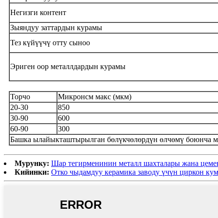
Негизги контент
Зыяндуу заттардын курамы
Тез күйүүчү отту сыноо
Эриген оор металлдардын курамы
Торчо
Микронсм макс (мкм)
20-30
850
30-90
600
60-90
300
Башка ылайыкташтырылган бөлүкчөлөрдүн өлчөмү боюнча мү
Мурунку:
Шар тегирменинин металл шахталары жана цемен
Кийинки:
Отко чыдамдуу керамика заводу үчүн циркон ку