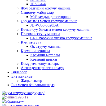
JDSG-4-4
Жол белгисин коюучу машина
Сыноочу жабдуулар
Майрамдык детекторлор
Суу агымы менен кесүүчү машина
JD-WJ50-3020BA
Көчмө суу бычагы менен кесүүчү машина
Плазма кесүүчү машина
CNC рабочий плазма кесүүчү машина
Кум чачуучу
Ок атуучу машина
Кремний сериясы
Кремний металлы
Кремний шлакы
Көмүртек кошулмалары
Активдештирилген көмүр
Видеолор
Биз жөнүндө
Жаңылыктар
Биз менен байланышыңыз