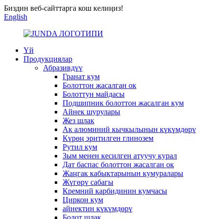
Биздин веб-сайттарга кош келиңиз!
English
Үй
Продукциялар
Абразивдүү
Гранат кум
Болоттон жасалган ок
Болоттун майдасы
Подшипник болоттон жасалган кум
Айнек шурулары
Жез шлак
Ак алюминий кычкылынын күкүмдөрү
Күрөң эритилген глинозем
Рутил кум
Зым менен кесилген атуучу курал
Дат баспас болоттон жасалган ок
Жаңгак кабыктарынын кумуралары
Жүгөрү сабагы
Кремний карбидинин кумчасы
Циркон кум
айнектин күкүмдөрү
Болот шлак