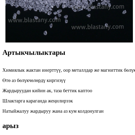
Артыкчылыктары
Химиялык жактан инерттүү, оор металлдар же магниттик бөлү
Өтө аз бөлүкчөлөрдү киргизүү
Жардыруудан кийин ак, таза беттик каптоо
Шлактарга караганда жеңилирээк
Натыйжалуу жардыруу жана аз кум колдонулган
арыз