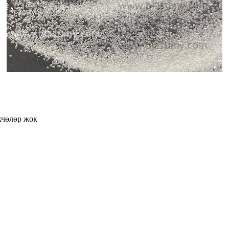
кчөлөр жок