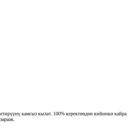
 кетирүүнү камсыз кылат. 100% керектөөдөн кийинки кайра
зараак.