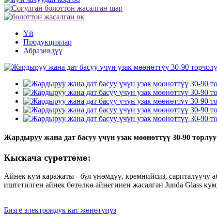
Үй
Продукциялар
Абразивдүү
Жардыруу жана дат басуу үчүн узак мөөнөттүү 30-90 торлуу
Кыскача сүрөттөмө:
Айнек кум каражаты - бул үнөмдүү, кремнийсиз, сарпталуучу а
иштетилген айнек бөтөлкө айнегинен жасалган Junda Glass кум
Бизге электрондук кат жөнөтүңүз