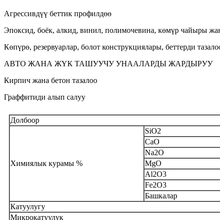
Агрессивдүү беттик профилдөө
Эпоксид, боёк, алкид, винил, полимочевина, көмүр чайыры жа
Көпүрө, резервуарлар, болот конструкциялары, беттерди тазало
АВТО ЖАНА ЖҮК ТАШУУЧУ УНААЛАРДЫ ЖАРДЫРУУ
Кирпич жана бетон тазалоо
Граффитиди алып салуу
Долбоор
SiO2
CaO
Na2O
Химиялык курамы %
MgO
Al2O3
Fe2O3
Башкалар
Катуулугу
Микрокатуулук