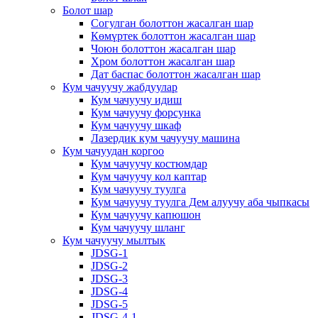
Болот шар
Согулган болоттон жасалган шар
Көмүртек болоттон жасалган шар
Чоюн болоттон жасалган шар
Хром болоттон жасалган шар
Дат баспас болоттон жасалган шар
Кум чачуучу жабдуулар
Кум чачуучу идиш
Кум чачуучу форсунка
Кум чачуучу шкаф
Лазердик кум чачуучу машина
Кум чачуудан коргоо
Кум чачуучу костюмдар
Кум чачуучу кол каптар
Кум чачуучу туулга
Кум чачуучу туулга Дем алуучу аба чыпкасы
Кум чачуучу капюшон
Кум чачуучу шланг
Кум чачуучу мылтык
JDSG-1
JDSG-2
JDSG-3
JDSG-4
JDSG-5
JDSG-4-1