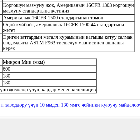
Коргошун мазмуну жок, Американын 16CFR 1303 коргошун
мазмуну стандартына жетиңиз
Америкалык 16CFR 1500 стандартынан төмөн
Оңой күйбөйт, америкалык 16CFR 1500.44 стандартына
жетет
Эриген заттардын металл курамынын катышы катуу салмак
ылдамдыгы ASTM F963 тиешелүү маанисинен ашпашы
керек
Микрон Мин (мкм)
600
180
180
нөздөмөлөр үчүн, кардар менен кеңешиңиз
т заводдору үчүн 10 ммден 130 ммге чейинки куюучу майдалоо
м