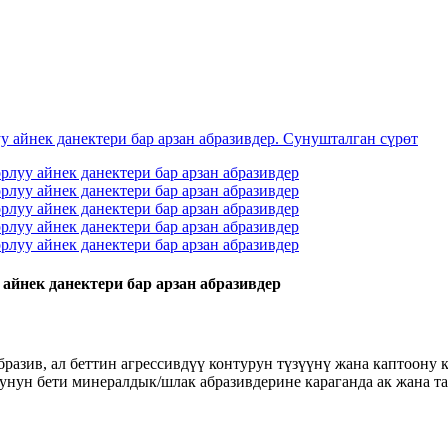
 айнек данектери бар арзан абразивдер
бразив, ал беттин агрессивдүү контурун түзүүнү жана каптоону
унун бети минералдык/шлак абразивдерине караганда ак жана та