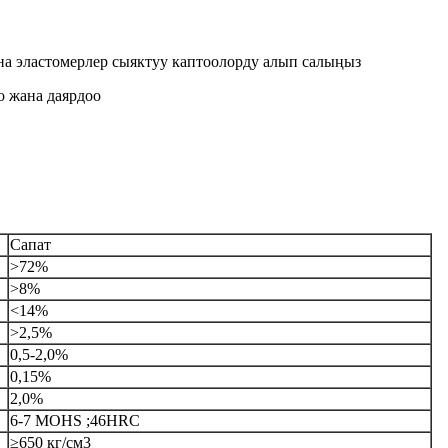
на эластомерлер сыяктуу каптоолорду алып салыңыз
о жана даярдоо
Сапат
>72%
>8%
<14%
>2,5%
0,5-2,0%
0,15%
2,0%
6-7 MOHS ;46HRC
≥650 кг/см3