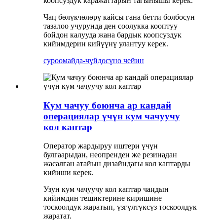
коопсуздук каражаттарын тагынышы керек.
Чаң бөлүкчөлөрү кайсы гана бетти болбосун
тазалоо учурунда ден соолукка кооптуу
бойдон калууда жана бардык коопсуздук
кийимдерин кийүүнү улантуу керек.
суроо
майда-чүйдөсүнө чейин
Кум чачуу боюнча ар кандай
операциялар үчүн кум чачуучу
кол каптар
Оператор жардыруу иштери үчүн
булгаарыдан, неопренден же резинадан
жасалган атайын дизайндагы кол каптарды
кийиши керек.
Узун кум чачуучу кол каптар чаңдын
кийимдин тешиктерине киришине
тоскоолдук жаратып, үзгүлтүксүз тоскоолдук
жаратат.