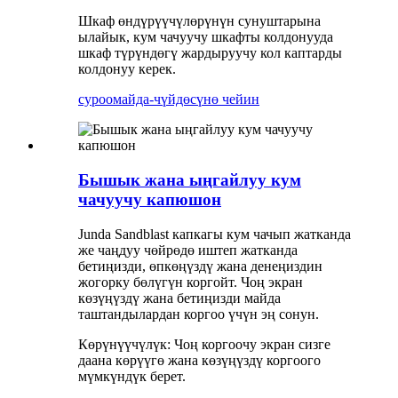
Шкаф өндүрүүчүлөрүнүн сунуштарына
ылайык, кум чачуучу шкафты колдонууда
шкаф түрүндөгү жардыруучу кол каптарды
колдонуу керек.
суроо
майда-чүйдөсүнө чейин
Бышык жана ыңгайлуу кум
чачуучу капюшон
Junda Sandblast капкагы кум чачып жатканда
же чаңдуу чөйрөдө иштеп жатканда
бетиңизди, өпкөңүздү жана денеңиздин
жогорку бөлүгүн коргойт. Чоң экран
көзүңүздү жана бетиңизди майда
таштандылардан коргоо үчүн эң сонун
.
Көрүнүүчүлүк: Чоң коргоочу экран сизге
даана көрүүгө жана көзүңүздү коргоого
мүмкүндүк берет.