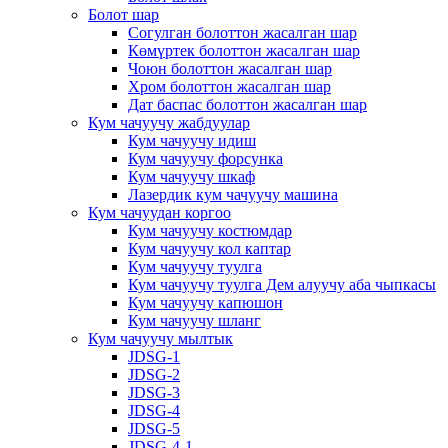
Болот шар
Согулган болоттон жасалган шар
Көмүртек болоттон жасалган шар
Чоюн болоттон жасалган шар
Хром болоттон жасалган шар
Дат баспас болоттон жасалган шар
Кум чачуучу жабдуулар
Кум чачуучу идиш
Кум чачуучу форсунка
Кум чачуучу шкаф
Лазердик кум чачуучу машина
Кум чачуудан коргоо
Кум чачуучу костюмдар
Кум чачуучу кол каптар
Кум чачуучу туулга
Кум чачуучу туулга Дем алуучу аба чыпкасы
Кум чачуучу капюшон
Кум чачуучу шланг
Кум чачуучу мылтык
JDSG-1
JDSG-2
JDSG-3
JDSG-4
JDSG-5
JDSG-4-1