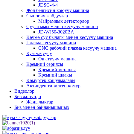
JDSG-4-4
Жол белгисин коюучу машина
Сыноочу жабдуулар
Майрамдык детекторлор
Суу агымы менен кесүүчү машина
JD-WJ50-3020BA
Көчмө суу бычагы менен кесүүчү машина
Плазма кесүүчү машина
CNC рабочий плазма кесүүчү машина
Кум чачуучу
Ок атуучу машина
Кремний сериясы
Кремний металлы
Кремний шлакы
Көмүртек кошулмалары
Активдештирилген көмүр
Видеолор
Биз жөнүндө
Жаңылыктар
Биз менен байланышыңыз