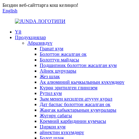
Биздин веб-сайттарга кош келиңиз!
English
Үй
Продукциялар
Абразивдүү
Гранат кум
Болоттон жасалган ок
Болоттун майдасы
Подшипник болоттон жасалган кум
Айнек шурулары
Жез шлак
Ак алюминий кычкылынын күкүмдөрү
Күрөң эритилген глинозем
Рутил кум
Зым менен кесилген атуучу курал
Дат баспас болоттон жасалган ок
Жаңгак кабыктарынын кумуралары
Жүгөрү сабагы
Кремний карбидинин кумчасы
Циркон кум
айнектин күкүмдөрү
Болот шлак