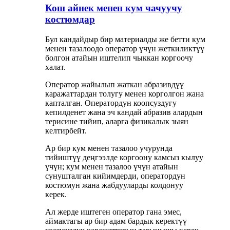
Кош айнек менен кум чачуучу
костюмдар
Бул кандайдыр бир материалды же бетти кум
менен тазалоодо оператор үчүн жеткиликтүү
болгон атайын иштелип чыккан коргоочу
халат.
Оператор жайылып жаткан абразивдүү
каражаттардан толугу менен корголгон жана
капталган. Оператордун коопсуздугу
кепилденет жана эч кандай абразив алардын
терисине тийип, аларга физикалык зыян
келтирбейт.
Ар бир кум менен тазалоо учурунда
тийиштүү деңгээлде коргоону камсыз кылуу
үчүн; кум менен тазалоо үчүн атайын
сунушталган кийимдерди, оператордун
костюмун жана жабдууларды колдонуу
керек.
Ал жерде иштеген оператор гана эмес,
аймактагы ар бир адам бардык керектүү