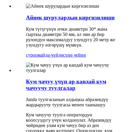
Айнек шурулардын киргизилиши
Кум түтүгүнүн ички диаметри 30* жана
сырткы диаметри 50 мм, ал эми ар бир
рулондун максималдуу узундугу 20 метр же
узундугу өзгөрүшү мүмкүн.
суроо
майда-чүйдөсүнө чейин
Кум чачуу үчүн ар кандай кум
чачуучу туулгалар
Junda туулгасынын алдыңкы абразивдүү
жардыруучу туулгасы менен таанышуу
Кум чачуучу туулга оператордун
коопсуздугу үчүн колдонулат. Абразивдүү
чөйрөдөн улам кум чачуу бир аз ден
соолукка зыян келтирет. Ошондуктан, кум