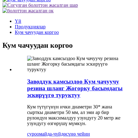
Үй
Продукциялар
Кум чачуудан коргоо
Кум чачуудан коргоо
Заводдук камсыздоо Кум ​​чачуучу
резина шланг Жогорку басымдагы
эскирүүгө туруктуу
Кум түтүгүнүн ички диаметри 30* жана
сырткы диаметри 50 мм, ал эми ар бир
рулондун максималдуу узундугу 20 метр же
узундугу өзгөрүшү мүмкүн.
суроо
майда-чүйдөсүнө чейин