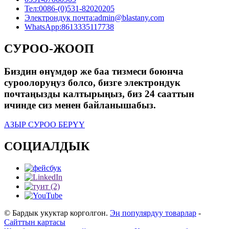
Тел:
0086-(0)531-82020205
Электрондук почта:
admin@blastany.com
WhatsApp:
8613335117738
СУРОО-ЖООП
Биздин өнүмдөр же баа тизмеси боюнча
суроолоруңуз болсо, бизге электрондук
почтаңызды калтырыңыз, биз 24 сааттын
ичинде сиз менен байланышабыз.
АЗЫР СУРОО БЕРҮҮ
СОЦИАЛДЫК
© Бардык укуктар корголгон.
Эң популярдуу товарлар
-
Сайттын картасы