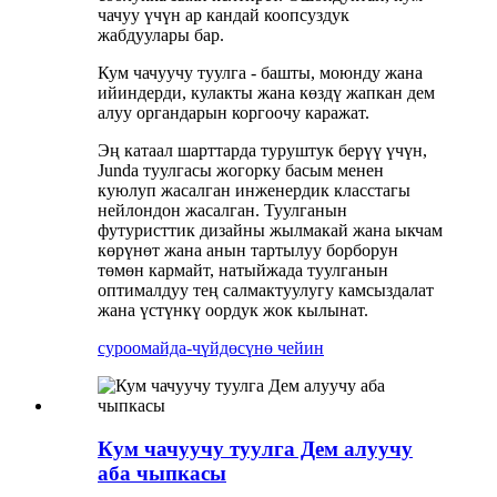
чачуу үчүн ар кандай коопсуздук
жабдуулары бар.
Кум чачуучу туулга - башты, моюнду жана
ийиндерди, кулакты жана көздү жапкан дем
алуу органдарын коргоочу каражат.
Эң катаал шарттарда туруштук берүү үчүн,
Junda туулгасы жогорку басым менен
куюлуп жасалган инженердик класстагы
нейлондон жасалган. Туулганын
футуристтик дизайны жылмакай жана ыкчам
көрүнөт жана анын тартылуу борборун
төмөн кармайт, натыйжада туулганын
оптималдуу тең салмактуулугу камсыздалат
жана үстүнкү оордук жок кылынат.
суроо
майда-чүйдөсүнө чейин
Кум чачуучу туулга Дем алуучу
аба чыпкасы