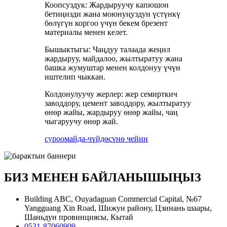
Коопсуздук: Жардыруучу капюшон
бетиңизди жана моюнуңуздун үстүнкү
бөлүгүн коргоо үчүн бекем брезент
материалы менен келет.
Бышыктыгы: Чаңдуу талаада жеңил
жардыруу, майдалоо, жылтыратуу жана
башка жумуштар менен колдонуу үчүн
иштелип чыккан.
Колдонулуучу жерлер: жер семирткич
заводдору, цемент заводдору, жылтыратуу
өнөр жайы, жардыруу өнөр жайы, чаң
чыгаруучу өнөр жай.
суроо
майда-чүйдөсүнө чейин
БИЗ МЕНЕН БАЙЛАНЫШЫҢЫЗ
Building ABC, Ouyadaguan Commercial Capital, №67
Yangguang Xin Road, Шижун району, Цзинань шаары,
Шаньдун провинциясы, Кытай
0531-87060909