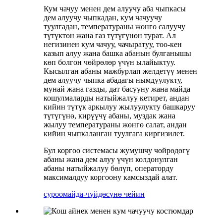
Кум чачуу менен дем алуучу аба чыпкасы
дем алуучу чыпкадан, кум чачуучу
туулгадан, температураны жөнгө салуучу
түтүктөн жана газ түтүгүнөн турат. Ал
негизинен кум чачуу, чачыратуу, тоо-кен
казып алуу жана башка абанын булганышы
көп болгон чөйрөлөр үчүн ылайыктуу.
Кысылган абаны мажбурлап желдетүү менен
дем алуучу чыпка абадагы нымдуулукту,
мунай жана газды, дат басууну жана майда
кошулмаларды натыйжалуу кетирет, андан
кийин түтүк аркылуу жылуулукту башкаруу
түтүгүнө, кирүүчү абаны, муздак жана
жылуу температураны жөнгө салат, андан
кийин чыпкаланган туулгага киргизилет.
Бул коргоо системасы жумушчу чөйрөдөгү
абаны жана дем алуу үчүн колдонулган
абаны натыйжалуу бөлүп, операторду
максималдуу коргоону камсыздай алат.
суроо
майда-чүйдөсүнө чейин