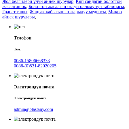
Жол белгилери үчүн айнек шурулар
,
Көп сандаган болоттон
жасалган ок
,
Болоттон жасалган октун өлчөмүнүн таблицасы
,
Гранат ташы
,
Жаңгак кабыгынын жарылуу медиасы
,
Микро
айнек шурулары
,
Телефон
Тел.
0086-15806668333
0086-(0)531-82020205
Электрондук почта
Электрондук почта
admin@blastany.com