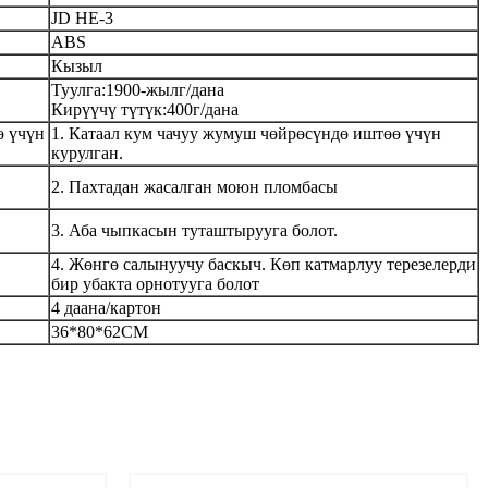
JD HE-3
ABS
Кызыл
Туулга:
1900-жыл
г/дана
Кирүүчү түтүк:
400
г/дана
ө үчүн
1. Катаал кум чачуу жумуш чөйрөсүндө иштөө үчүн
курулган.
2. Пахтадан жасалган моюн пломбасы
3. Аба чыпкасын туташтырууга болот.
4. Жөнгө салынуучу баскыч. Көп катмарлуу терезелерди
бир убакта орнотууга болот
4 даана/картон
36*80*62CM