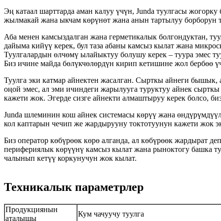
Эң катаал шарттарда аман калуу үчүн, Junda туулгасы жогор
жылмакай жана ыкчам көрүнөт жана анын тартылуу борборун т
Аба менен камсыздалган жана герметикалык болгондуктан, туу
дайыма кийүү керек, бул таза абаны камсыз кылат жана микро
Туулгалардын өлчөмү ылайыктуу болушу керек – туура эмес ту
Биз ичине майда бөлүкчөлөрдүн кирип кетишине жол бербөө ү
Туулга эки катмар айнектен жасалган. Сырткы айнеги бышык, 
оңой эмес, ал эми ичиндеги жарылууга туруктуу айнек сыртк
кажети жок. Эгерде сизге айнекти алмаштыруу керек болсо, би
Junda шлеминин кош айнек системасы көрүү жана өндүрүмдүүл
кол каптарын чечип же жардырууну токтотуунун кажети жок э
Биз оператор көбүрөөк көрө алганда, ал көбүрөөк жардырат де
перифериялык көрүүнү камсыз кылат жана рыноктогу башка ту
чалынып кетүү коркунучун жок кылат.
Техникалык параметрлер
Продукциянын
Кум чачуучу туулга
аталышы