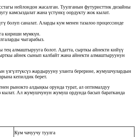
асстагы нейлондон жасалган. Туулганын футуристтик дизайны
угу камсыздалат жана үстүнкү оордукту жок кылат.
гү болуп саналат. Аларды кум менен тазалоо процессинде
ага кириши мүмкүн.
улгаларды чыгарабыз.
ы тең алмаштырууга болот. Адатта, сырткы айнекти кийүү
 сырткы айнек сынып калбайт жана айнекти алмаштыруунун
ын үзгүлтүксүз жардырууну уланта берерине, жумушчулардын
арына кепилдик берет.
менен рынокто алдыңкы орунда турат, ал оптималдуу
з кылат. Ал жумушчунун жумуш ордунда басып баратканда
Кум чачуучу туулга