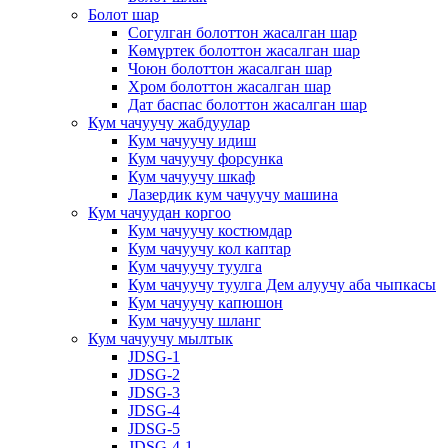
Болот шар
Согулган болоттон жасалган шар
Көмүртек болоттон жасалган шар
Чоюн болоттон жасалган шар
Хром болоттон жасалган шар
Дат баспас болоттон жасалган шар
Кум чачуучу жабдуулар
Кум чачуучу идиш
Кум чачуучу форсунка
Кум чачуучу шкаф
Лазердик кум чачуучу машина
Кум чачуудан коргоо
Кум чачуучу костюмдар
Кум чачуучу кол каптар
Кум чачуучу туулга
Кум чачуучу туулга Дем алуучу аба чыпкасы
Кум чачуучу капюшон
Кум чачуучу шланг
Кум чачуучу мылтык
JDSG-1
JDSG-2
JDSG-3
JDSG-4
JDSG-5
JDSG-4-1