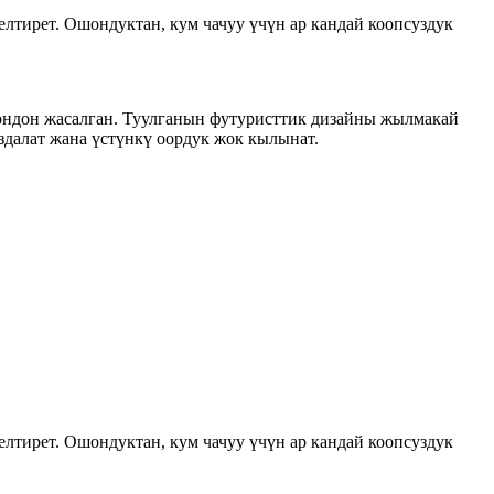
келтирет. Ошондуктан, кум чачуу үчүн ар кандай коопсуздук
лондон жасалган. Туулганын футуристтик дизайны жылмакай
здалат жана үстүнкү оордук жок кылынат.
келтирет. Ошондуктан, кум чачуу үчүн ар кандай коопсуздук