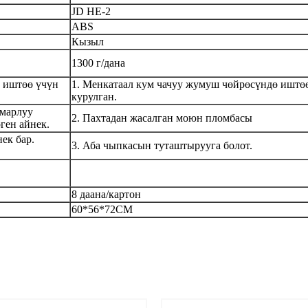
JD HE-2
ABS
Кызыл
1300 г/дана
ө иштөө үчүн
1. Мен
катаал кум чачуу жумуш чөйрөсүндө иштө
курулган.
тмарлуу
2. Пахтадан жасалган моюн пломбасы
ген айнек.
ек бар.
3. Аба чыпкасын туташтырууга болот.
8 даана/картон
60*56*72CM