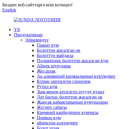
Биздин веб-сайттарга кош келиңиз!
English
Үй
Продукциялар
Абразивдүү
Гранат кум
Болоттон жасалган ок
Болоттун майдасы
Подшипник болоттон жасалган кум
Айнек шурулары
Жез шлак
Ак алюминий кычкылынын күкүмдөрү
Күрөң эритилген глинозем
Рутил кум
Зым менен кесилген атуучу курал
Дат баспас болоттон жасалган ок
Жаңгак кабыктарынын кумуралары
Жүгөрү сабагы
Кремний карбидинин кумчасы
Циркон кум
айнектин күкүмдөрү
Болот шлак