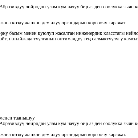
 Абразивдүү чөйрөдөн улам кум чачуу бир аз ден соолукка зыян 
жана көздү жапкан дем алуу органдарын коргоочу каражат.
огорку басым менен куюлуп жасалган инженердик класстагы ней
айт, натыйжада туулганын оптималдуу тең салмактуулугу камсы
 менен таанышуу
 Абразивдүү чөйрөдөн улам кум чачуу бир аз ден соолукка зыян 
жана көздү жапкан дем алуу органдарын коргоочу каражат.