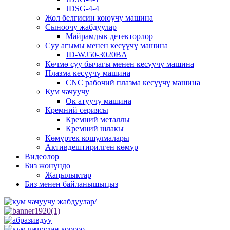
JDSG-4-4
Жол белгисин коюучу машина
Сыноочу жабдуулар
Майрамдык детекторлор
Суу агымы менен кесүүчү машина
JD-WJ50-3020BA
Көчмө суу бычагы менен кесүүчү машина
Плазма кесүүчү машина
CNC рабочий плазма кесүүчү машина
Кум чачуучу
Ок атуучу машина
Кремний сериясы
Кремний металлы
Кремний шлакы
Көмүртек кошулмалары
Активдештирилген көмүр
Видеолор
Биз жөнүндө
Жаңылыктар
Биз менен байланышыңыз