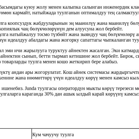
ку басымдагы куюу жолу менен калыпка салынган инженердик кл
өмөн кармайт, натыйжада туулганын оптималдуу тең салмактуул
лга коопсуздук жабдууларынын эң маанилүү жана маанилүү бөлү
скопиялык чаң бөлүкчөлөрүнүн дем алуусуна жол бербейт.
улга натыйжалуу тосмо түзбөйт жана зыяндуу чаң бөлүкчөлөрү 
чүн идеалдуу абалдагы жана жогорку сапаттагы чыпкаланган ту
ал эми ичи жарылууга туруктуу айнектен жасалган. Эки катмард
ы айнектин сынып, бетти тырмап кетишине жол бербейт. Бирок,
з товарларды туулга менен кошо жеткирип бере алабыз.
үктү андан ары жогорулатат. Кош айнек системасы жардыргычт
кенине жана нөөмөттөрү үчүн идеалдуу көрүү менен камсыз кыл
п ишенебиз. Junda туулгасы оператордун мыкты көрүү терезеси 
улгаларга караганда 30% дан ашык ылдый карай көрүүнү камсы
Кум чачуучу туулга