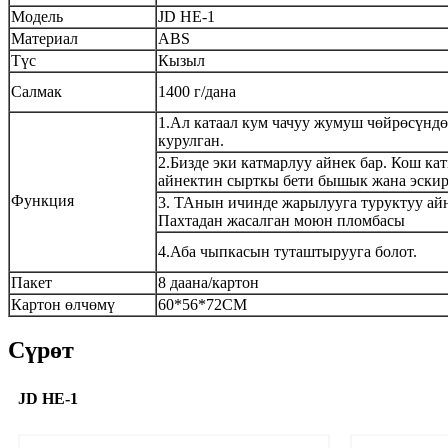
Модель
JD HE-1
Материал
ABS
Түс
Кызыл
Салмак
1400 г/дана
1.
Ал катаал кум чачуу жумуш чөйрөсүнд
курулган.
2.
Бизде эки катмарлуу айнек бар. Кош ка
айнектин сырткы бети бышык жана эскир
Функция
3. Т
Анын ичинде жарылууга туруктуу айн
Пахтадан жасалган моюн пломбасы
4.
Аба чыпкасын туташтырууга болот.
Пакет
8 даана/картон
Картон өлчөмү
60*56*72CM
Сүрөт
JD HE-1