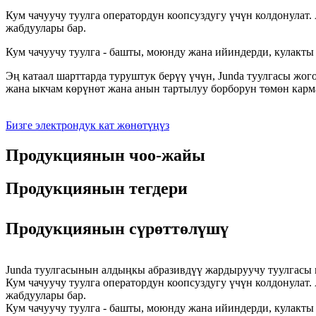
Кум чачуучу туулга оператордун коопсуздугу үчүн колдонулат.
жабдуулары бар.
Кум чачуучу туулга - башты, моюнду жана ийиндерди, кулакты 
Эң катаал шарттарда туруштук берүү үчүн, Junda туулгасы ж
жана ыкчам көрүнөт жана анын тартылуу борборун төмөн карм
Бизге электрондук кат жөнөтүңүз
Продукциянын чоо-жайы
Продукциянын тегдери
Продукциянын сүрөттөлүшү
Junda туулгасынын алдыңкы абразивдүү жардыруучу туулгасы
Кум чачуучу туулга оператордун коопсуздугу үчүн колдонулат.
жабдуулары бар.
Кум чачуучу туулга - башты, моюнду жана ийиндерди, кулакты 