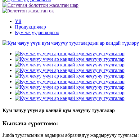
Үй
Продукциялар
Кум чачуудан коргоо
Кум чачуу үчүн ар кандай кум чачуучу туулгалар
Кыскача сүрөттөмө:
Junda туулгасынын алдыңкы абразивдүү жардыруучу туулгасы