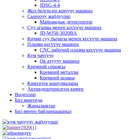
JDSG-4-4
Жол белгисин коюучу машина
Сыноочу жабдуулар
Майрамдык детекторлор
Суу агымы менен кесүүчү машина
JD-WJ50-3020BA
Көчмө суу бычагы менен кесүүчү машина
Плазма кесүүчү машина
CNC рабочий плазма кесүүчү машина
Кум чачуучу
Ок атуучу машина
Кремний сериясы
Кремний металлы
Кремний шлакы
Көмүртек кошулмалары
Активдештирилген көмүр
Видеолор
Биз жөнүндө
Жаңылыктар
Биз менен байланышыңыз