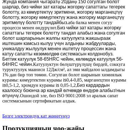
Жунда
компания чыгарат
φ
20дан
φ
150 согулган болот
шарлар, биз чийки зат катары жогорку сапаттагы тегерек
болотту, аз көмүртектүү эритмени, жогорку марганецтүү
болотту, жогорку көмүртектүү жана жогорку марганецтүү
эритмелүү болотту тандайбыз.
аба балка менен согуу
процесси менен өндүрүлөт.
Биз чийки зат катары жогорку
сапаттагы тегерек болотту тандап алабыз жана согулган
болот шарларынын жалпы катуулукта жакшыраак
иштешин камсыз кылуу үчүн алдыңкы жабдууларды,
уникалдуу жылуулук менен иштетүү процессин жана
катуу сапатты көзөмөлдөө системасын колдонобуз.
Беттик катуулук 58-65HRC чейин, көлөмдүк катуулук 56-
64HRC чейин.
Катуулуктун бөлүштүрүлүшү бирдей, соккуга
туруктуулук мааниси 12Дж/см², ал эми майдалоо ылдамдыгы
1% дан бир топ төмөн. Согулган болот шарынын химиялык
курамы: көмүртектин курамы i
s
0,4-0,85, марганецтин курамы
i
s
0,5-1,2, хромдун курамы i
s
0,05-1,2,
Биз кардардын
каалоосу боюнча ар кандай өлчөмдө өндүрө алабыз
'
нын
өтүнүчү.
Ошондой эле, биз ISO 9001:2008 эл аралык сапат
системасынын сертификатын алдык.
Бизге электрондук кат жөнөтүңүз
Продукциянын чоо-жайы