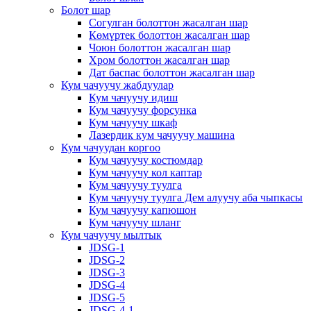
Болот шар
Согулган болоттон жасалган шар
Көмүртек болоттон жасалган шар
Чоюн болоттон жасалган шар
Хром болоттон жасалган шар
Дат баспас болоттон жасалган шар
Кум чачуучу жабдуулар
Кум чачуучу идиш
Кум чачуучу форсунка
Кум чачуучу шкаф
Лазердик кум чачуучу машина
Кум чачуудан коргоо
Кум чачуучу костюмдар
Кум чачуучу кол каптар
Кум чачуучу туулга
Кум чачуучу туулга Дем алуучу аба чыпкасы
Кум чачуучу капюшон
Кум чачуучу шланг
Кум чачуучу мылтык
JDSG-1
JDSG-2
JDSG-3
JDSG-4
JDSG-5
JDSG-4-1