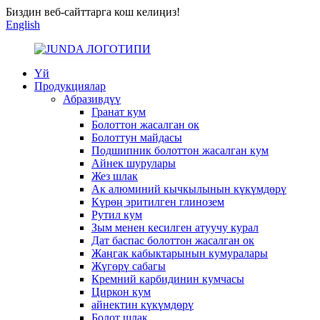
Биздин веб-сайттарга кош келиңиз!
English
Үй
Продукциялар
Абразивдүү
Гранат кум
Болоттон жасалган ок
Болоттун майдасы
Подшипник болоттон жасалган кум
Айнек шурулары
Жез шлак
Ак алюминий кычкылынын күкүмдөрү
Күрөң эритилген глинозем
Рутил кум
Зым менен кесилген атуучу курал
Дат баспас болоттон жасалган ок
Жаңгак кабыктарынын кумуралары
Жүгөрү сабагы
Кремний карбидинин кумчасы
Циркон кум
айнектин күкүмдөрү
Болот шлак