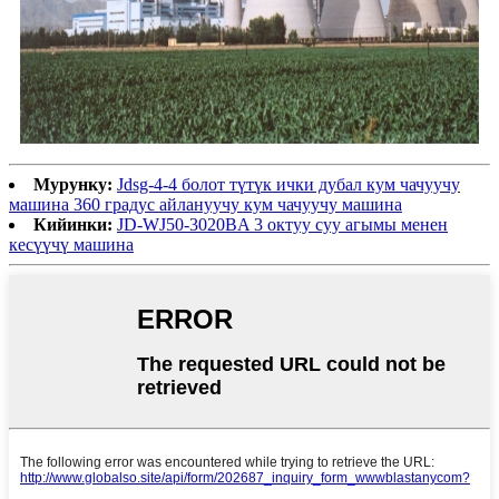
Мурунку:
Jdsg-4-4 болот түтүк ички дубал кум чачуучу
машина 360 градус айлануучу кум чачуучу машина
Кийинки:
JD-WJ50-3020BA 3 октуу суу агымы менен
кесүүчү машина