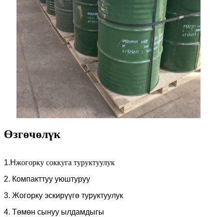
Өзгөчөлүк
1.H
жогорку соккуга туруктуулук
2. Компакттуу уюштуруу
3. Жогорку эскирүүгө туруктуулук
4. Төмөн сынуу ылдамдыгы