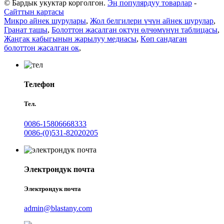
© Бардык укуктар корголгон.
Эң популярдуу товарлар
-
Сайттын картасы
Микро айнек шурулары
,
Жол белгилери үчүн айнек шурулар
,
Гранат ташы
,
Болоттон жасалган октун өлчөмүнүн таблицасы
,
Жаңгак кабыгынын жарылуу медиасы
,
Көп сандаган
болоттон жасалган ок
,
Телефон
Тел.
0086-15806668333
0086-(0)531-82020205
Электрондук почта
Электрондук почта
admin@blastany.com