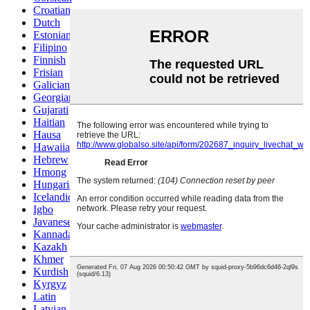
Croatian
Dutch
Estonian
Filipino
Finnish
Frisian
Galician
Georgian
Gujarati
Haitian
Hausa
Hawaiian
Hebrew
Hmong
Hungarian
Icelandic
Igbo
Javanese
Kannada
Kazakh
Khmer
Kurdish
Kyrgyz
Latin
Latvian