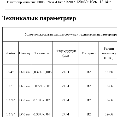
Паллет бир кишилик: 60×60×9см, 4-6кг
：
Кош
：
120×60×10см, 12-14кг
Техникалык параметрлер
болоттон жасалган шарды согуунун техникалык параметрлер
Беттин
Чыдамдуулук
Дюйм
Өлчөмү
Т салмагы
Материал
катуулугу
(мм)
(HRC)
3/4"
D20 мм
0,037+/-0,005
2+/-1
B2
63-66
1"
D25 мм
0.072+/-0.01
2+/-1
B2
63-66
1 1/4"
D30 мм
0.13+/-0.02
2+/-1
B2
63-66
1 1/2"
D40 мм
0.30+/-0.04
2+/-1
B2
62-66