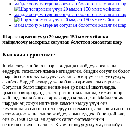
Шар тегирмени үчүн 20 ммден 150 ммге чейинки
майдалоочу материал согулган болоттон жасалган шар
Кыскача сүрөттөмө:
Junda согулган болот шары, алдыңкы жабдууларга жана
өндүрүш технологиясына негизделген, биздин согулган болот
шарыбыз жогорку катуулук, жакшы эскирүүгө туруктуулук,
сынбоо, бирдей эскирүү жана башка артыкчылыктарга ээ.
Согулган болот шары негизинен ар кандай шахталарда,
цемент заводдорунда, электр станцияларында, химия өнөр
жайында жана башка тармактарда колдонулат. Майдалоочу
шардын эң сонун иштешин камсыз кылуу үчүн биз
кемчиликсиз сапатты текшерүү системасын, алдыңкы сапатты
көзөмөлдөө жана сыноо жабдууларын түздүк. Ошондой эле,
биз ISO 9001:2008 эл аралык сапат системасынын
сертификациясын алдык. Кызматташууңузду үмүттөнөбүз.