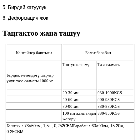
5. Бирдей катуулук
6. Деформация жок
Таңгактоо жана ташуу
Контейнер баштыгы
Болот барабан
Топтун өлчөмү
Таза салмагы
Бардык өлчөмдөгү шарлар
үчүн таза салмагы 1000 кг
20-30 мм
930-1000KGS
40-60 мм
900-930KGS
70-90 мм
830-880KGS
100 мм жана андан
830-850KGS
жогору
Баштык
：
73×60см, 1,5кг, 0,252CBM
Барабан
：
60×90см, 15-20кг,
0.25CBM