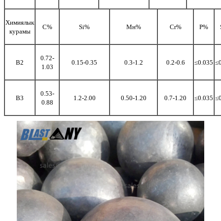
Химиялык
C%
Si%
Мн%
Cr%
P%
курамы
0.72-
B2
0.15-0.35
0.3-1.2
0.2-0.6
≤0.035
≤
1.03
0.53-
B3
1.2-2.00
0.50-1.20
0.7-1.20
≤0.035
≤
0.88