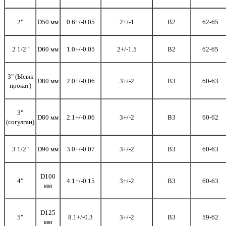
2"
D50 мм
0.6+/-0.05
2+/-1
B2
62-65
2 1/2"
D60 мм
1.0+/-0.05
2+/-1.5
B2
62-65
3" (Ысык
D80 мм
2.0+/-0.06
3+/-2
B3
60-63
прокат)
3"
D80 мм
2.1+/-0.06
3+/-2
B3
60-62
(согулган)
3 1/2"
D90 мм
3.0+/-0.07
3+/-2
B3
60-63
D100
4"
4.1+/-0.15
3+/-2
B3
60-63
мм
D125
5"
8.1+/-0.3
3+/-2
B3
59-62
мм