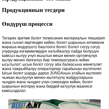
Продукциянын тегдери
Өндүрүш процесси
Тегерек эритме болот тилкесинин материалын текшерип
жана сынап көргөндөн кийин, болот шарынын өлчөмүнө
жараша өндүрүштү баштоого болот. Болот согуу согуу
учурунда өзгөрмөлөрдүн натыйжалуу пайда болушун
камсыз кылуу үчүн жыштык меши менен ортомчулук
кылуу менен белгилүү бир температурага чейин
ысытылат; ысык болот согуу аба балкасына жөнөтүлөт
жана тажрыйбалуу операторлор тарабынан иштетилет.
Ысык болот шарды дароо JUNDAнын атайын иштелип
чыккан жылуулук менен иштетүүчү жабдууларына
чыңдоо жана чыңдоо үчүн соккондон кийин, болот
шарынын жогорку жана бирдей катуулук мааниси
камсыздалат.