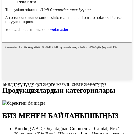
Билдирүүңүздү бул жерге жазып, бизге жөнөтүңүз
Продукциялардын категориялары
БИЗ МЕНЕН БАЙЛАНЫШЫҢЫЗ
Building ABC, Ouyadaguan Commercial Capital, №67
Yangguang Xin Road, Шижун району, Цзинань шаары,