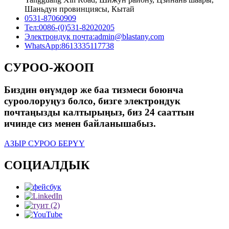
Шаньдун провинциясы, Кытай
0531-87060909
Тел:
0086-(0)531-82020205
Электрондук почта:
admin@blastany.com
WhatsApp:
8613335117738
СУРОО-ЖООП
Биздин өнүмдөр же баа тизмеси боюнча
суроолоруңуз болсо, бизге электрондук
почтаңызды калтырыңыз, биз 24 сааттын
ичинде сиз менен байланышабыз.
АЗЫР СУРОО БЕРҮҮ
СОЦИАЛДЫК