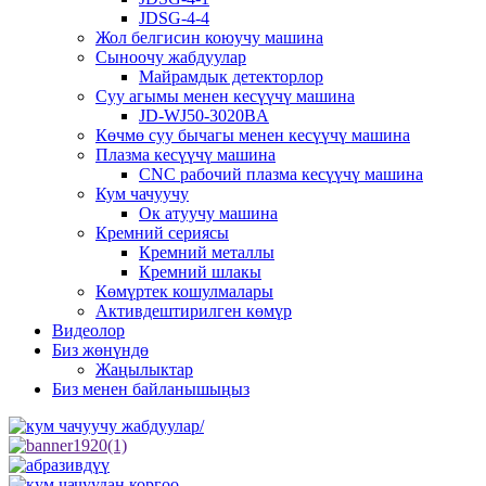
JDSG-4-4
Жол белгисин коюучу машина
Сыноочу жабдуулар
Майрамдык детекторлор
Суу агымы менен кесүүчү машина
JD-WJ50-3020BA
Көчмө суу бычагы менен кесүүчү машина
Плазма кесүүчү машина
CNC рабочий плазма кесүүчү машина
Кум чачуучу
Ок атуучу машина
Кремний сериясы
Кремний металлы
Кремний шлакы
Көмүртек кошулмалары
Активдештирилген көмүр
Видеолор
Биз жөнүндө
Жаңылыктар
Биз менен байланышыңыз