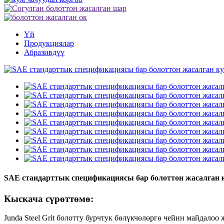
Үй
Продукциялар
Абразивдүү
SAE стандарттык спецификациясы бар болоттон жасалган 
Кыскача сүрөттөмө:
Junda Steel Grit болотту бурчтук бөлүкчөлөргө чейин майдало