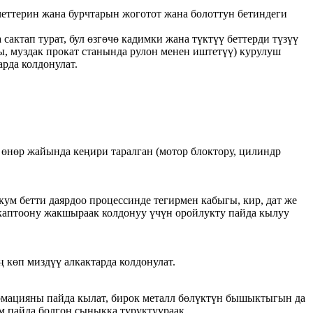
четтерин жана бурчтарын жоготот жана болоттун бетиндеги
сактап турат, бул өзгөчө кадимки жана түктүү беттерди түзүү
, муздак прокат станында рулон менен иштетүү) курулуш
рда колдонулат.
ь өнөр жайында кеңири таралган (мотор блоктору, цилиндр
 кум бетти даярдоо процессинде тегирмен кабыгы, кир, дат же
н каптоону жакшыраак колдонуу үчүн оройлукту пайда кылуу
 көп миздүү алкактарда колдонулат.
формацияны пайда кылат, бирок металл бөлүктүн бышыктыгын да
ам пайда болгон сыныкка туруктуураак.