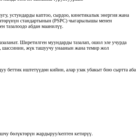
угу, устундарды каптоо, сырдоо, кинетикалык энергия жана
ткүчтөрүнүн стандартынын (PSPC) чыгарылышы менен
ен тазалоодо абдан маанилүү.
заланат. Ширетилген муундарды тазалап, ошол эле учурда
н, шассинин, жүк ташуучу унаанын жана темир жол
уу беттик иштетүүдөн кийин, алар узак убакыт бою сыртта аба
ушчу бөлүктөрүн жардыруу/кептен кетирүү.