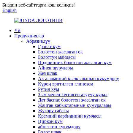
Биздин веб-сайттарга кош келиңиз!
English
Үй
Продукциялар
Абразивдүү
Гранат кум
Болоттон жасалган ок
Болоттун майдасы
Подшипник болоттон жасалган кум
Айнек шурулары
Жез шлак
Ак алюминий кычкылынын күкүмдөрү
Күрөң эритилген глинозем
Рутил кум
Зым менен кесилген атуучу курал
Дат баспас болоттон жасалган ок
Жаңгак кабыктарынын кумуралары
Жүгөрү сабагы
Кремний карбидинин кумчасы
Циркон кум
айнектин күкүмдөрү
Болот шлак