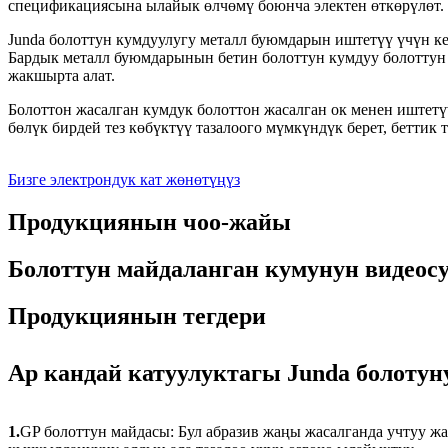
спецификациясына ылайык өлчөмү боюнча электен өткөрүлөт.
Junda болоттун кумдуулугу металл буюмдарын иштетүү үчүн ке
Бардык металл буюмдарынын бетин болоттун кумдуу болоттун
жакшырта алат.
Болоттон жасалган кумдук болоттон жасалган ок менен иштетү
бөлүк бирдей тез көбүктүү тазалоого мүмкүндүк берет, беттик
Бизге электрондук кат жөнөтүңүз
Продукциянын чоо-жайы
Болоттун майдаланган кумунун видеос
Продукциянын тегдери
Ар кандай катуулуктагы Junda болоту
1.
GP болоттун майдасы: Бул абразив жаңы жасалганда учтуу жан