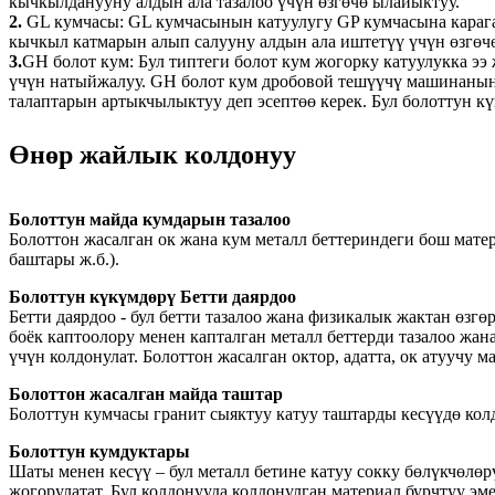
кычкылданууну алдын ала тазалоо үчүн өзгөчө ылайыктуу.
2.
GL кумчасы: GL кумчасынын катуулугу GP кумчасына караган
кычкыл катмарын алып салууну алдын ала иштетүү үчүн өзгөч
3.
GH болот кум: Бул типтеги болот кум жогорку катуулукка ээ 
үчүн натыйжалуу. GH болот кум дробовой тешүүчү машинанын 
талаптарын артыкчылыктуу деп эсептөө керек. Бул болоттун к
Өнөр жайлык колдонуу
Болоттун майда кумдарын тазалоо
Болоттон жасалган ок жана кум металл беттериндеги бош матер
баштары ж.б.).
Болоттун күкүмдөрү Бетти даярдоо
Бетти даярдоо - бул бетти тазалоо жана физикалык жактан өзгө
боёк каптоолору менен капталган металл беттерди тазалоо жа
үчүн колдонулат. Болоттон жасалган октор, адатта, ок атуучу 
Болоттон жасалган майда таштар
Болоттун кумчасы гранит сыяктуу катуу таштарды кесүүдө колд
Болоттун кумдуктары
Шаты менен кесүү – бул металл бетине катуу сокку бөлүкчөлө
жогорулатат. Бул колдонууда колдонулган материал бурчтуу эме