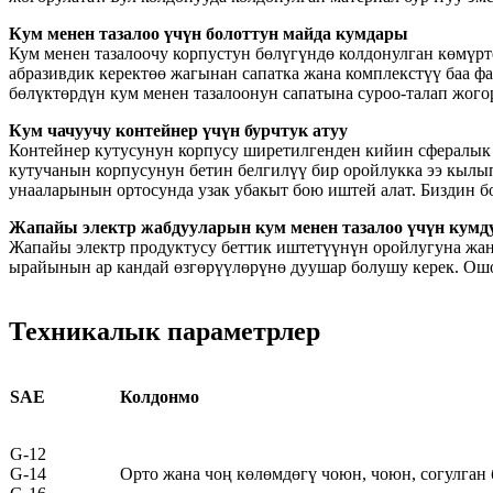
Кум менен тазалоо үчүн болоттун майда кумдары
Кум менен тазалоочу корпустун бөлүгүндө колдонулган көмүрт
абразивдик керектөө жагынан сапатка жана комплекстүү баа ф
бөлүктөрдүн кум менен тазалоонун сапатына суроо-талап жого
Кум чачуучу контейнер үчүн бурчтук атуу
Контейнер кутусунун корпусу ширетилгенден кийин сфералык б
кутучанын корпусунун бетин белгилүү бир оройлукка ээ кылып
унааларынын ортосунда узак убакыт бою иштей алат. Биздин б
Жапайы электр жабдууларын кум менен тазалоо үчүн кумд
Жапайы электр продуктусу беттик иштетүүнүн оройлугуна жана 
ырайынын ар кандай өзгөрүүлөрүнө дуушар болушу керек. Ошон
Техникалык параметрлер
SAE
Колдонмо
G-12
G-14
Орто жана чоң көлөмдөгү чоюн, чоюн, согулган