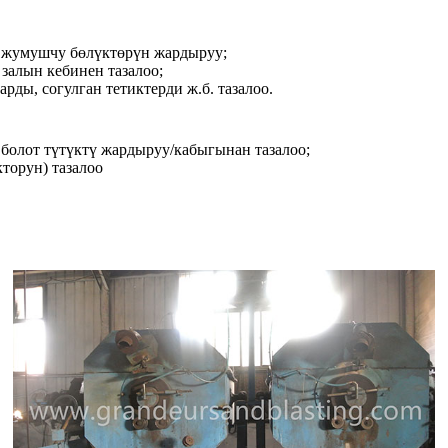
 жумушчу бөлүктөрүн жардыруу;
 залын кебинен тазалоо;
ды, согулган тетиктерди ж.б. тазалоо.
 болот түтүктү жардыруу/кабыгынан тазалоо;
торун) тазалоо