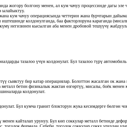
да жогору болгону менен, ал кум чачуу процессинде дагы эле 
ө ылайыктуу.
жана кум чачуу операциясында четтерин жана бурчтарын дайыма 
иштешинде колдонулганда, баа факторлоруна караганда (мисалы
үкүмү негизинен кысылган аба менен дробовой тешүүчү жабдуула
иалдарды тазалоо үчүн колдонулат. Бул тазалоо түрү автомобил
ртүү сыяктуу бир катар операциялар. Болоттон жасалган ок жана
на металл бетин физикалык жактан өзгөртүү, мисалы, боёк мене
машиналарда колдонулат.
онулат. Бул кумча гранит блокторун жука кесимдерге бөлгөн чоң
рү менен кайталап урунуу. Бул көп соккулар металл бетинде де
с, тоголок формада. Себеби, тоголок соккулар сокку уруудан ул