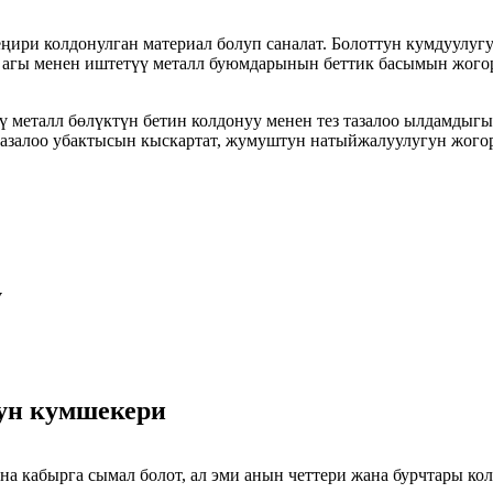
ңири колдонулган материал болуп саналат. Болоттун кумдуулуг
 агы менен иштетүү металл буюмдарынын беттик басымын жого
ү металл бөлүктүн бетин колдонуу менен тез тазалоо ылдамдыг
 тазалоо убактысын кыскартат, жумуштун натыйжалуулугун жогор
у
нун кумшекери
а кабырга сымал болот, ал эми анын четтери жана бурчтары кол