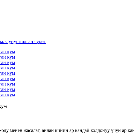
кум
о жолу менен жасалат, андан кийин ар кандай колдонуу үчүн ар 