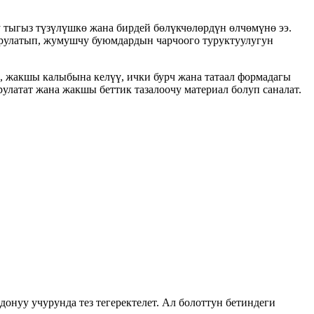
у тыгыз түзүлүшкө жана бирдей бөлүкчөлөрдүн өлчөмүнө ээ.
рулатып, жумушчу буюмдардын чарчоого туруктуулугун
ы, жакшы калыбына келүү, ички бурч жана татаал формадагы
улатат жана жакшы беттик тазалоочу материал болуп саналат.
донуу учурунда тез тегеректелет. Ал болоттун бетиндеги