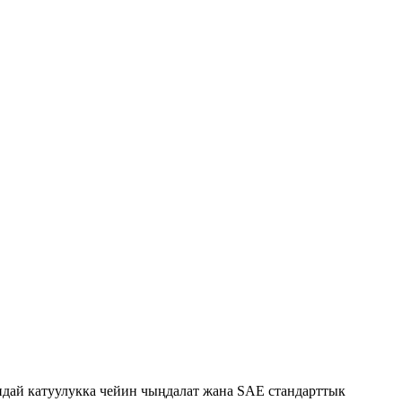
кандай катуулукка чейин чыңдалат жана SAE стандарттык