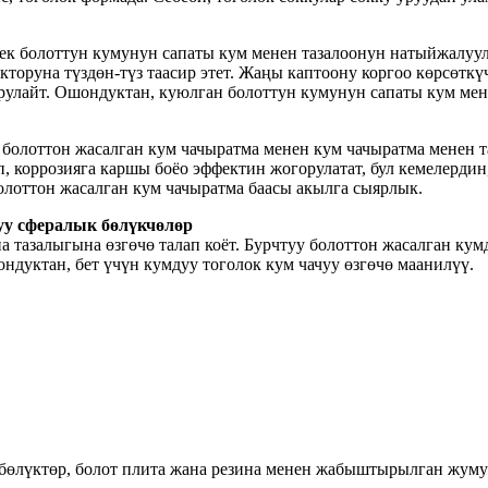
ек болоттун кумунун сапаты кум менен тазалоонун натыйжалуул
акторуна түздөн-түз таасир этет. Жаңы каптоону коргоо көрсө
рулайт. Ошондуктан, куюлган болоттун кумунун сапаты кум мен
олоттон жасалган кум чачыратма менен кум чачыратма менен та
, коррозияга каршы боёо эффектин жогорулатат, бул кемелерди
олоттон жасалган кум чачыратма баасы акылга сыярлык.
уу сфералык бөлүкчөлөр
тазалыгына өзгөчө талап коёт. Бурчтуу болоттон жасалган кумд
дуктан, бет үчүн кумдуу тоголок кум чачуу өзгөчө маанилүү.
 бөлүктөр, болот плита жана резина менен жабыштырылган жум