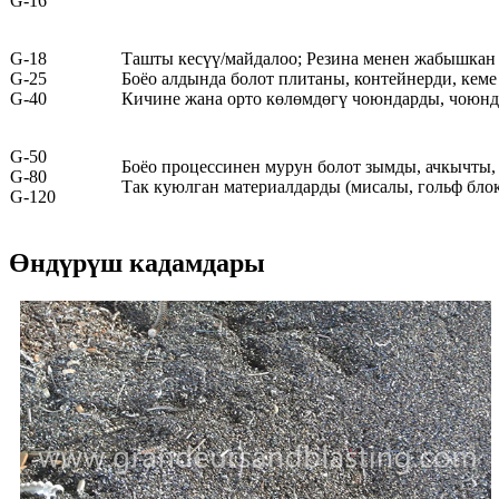
G-16
G-18
Ташты кесүү/майдалоо; Резина менен жабышкан
G-25
Боёо алдында болот плитаны, контейнерди, кеме
G-40
Кичине жана орто көлөмдөгү чоюндарды, чоюндар
G-50
Боёо процессинен мурун болот зымды, ачкычты,
G-80
Так куюлган материалдарды (мисалы, гольф блок
G-120
Өндүрүш кадамдары