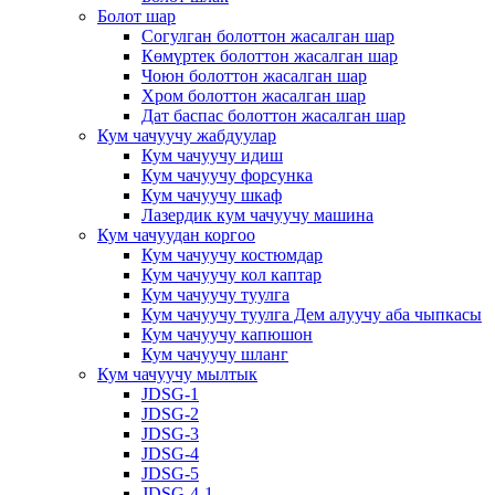
Болот шар
Согулган болоттон жасалган шар
Көмүртек болоттон жасалган шар
Чоюн болоттон жасалган шар
Хром болоттон жасалган шар
Дат баспас болоттон жасалган шар
Кум чачуучу жабдуулар
Кум чачуучу идиш
Кум чачуучу форсунка
Кум чачуучу шкаф
Лазердик кум чачуучу машина
Кум чачуудан коргоо
Кум чачуучу костюмдар
Кум чачуучу кол каптар
Кум чачуучу туулга
Кум чачуучу туулга Дем алуучу аба чыпкасы
Кум чачуучу капюшон
Кум чачуучу шланг
Кум чачуучу мылтык
JDSG-1
JDSG-2
JDSG-3
JDSG-4
JDSG-5
JDSG-4-1